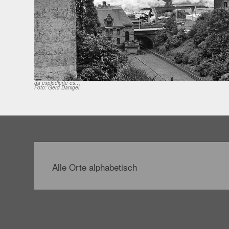
da explodierte es…
Foto: Gerd Danigel
Alle Orte alphabetisch