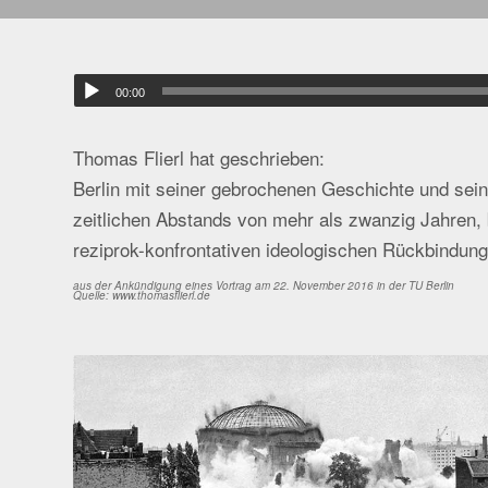
00:00
Thomas Flierl hat geschrieben:
Berlin mit seiner gebrochenen Geschichte und sei
zeitlichen Abstands von mehr als zwanzig Jahren, b
reziprok-konfrontativen ideologischen Rückbindung i
aus der Ankündigung eines Vortrag am 22. November 2016 in der TU Berlin
Quelle: www.thomasflierl.de