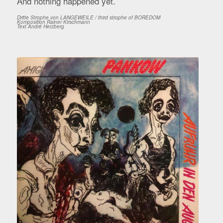
And nothing happened yet.
Dritte Strophe von LANGEWEILE / third strophe of BOREDOM
Komposition Rainer Kirschmann
Text André Herzberg