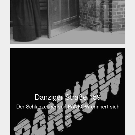
Danziger Straße 159
Der Schlagzeuger von PANKOW erinnert sich
...